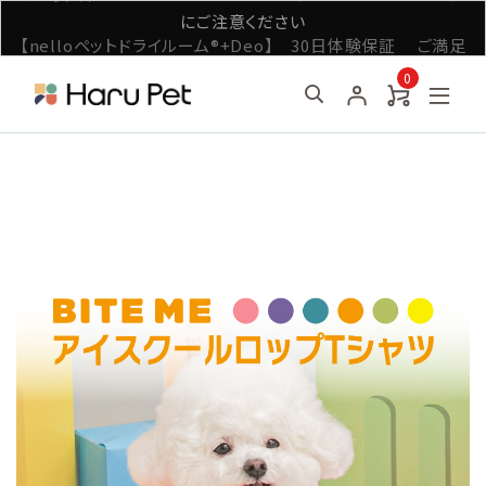
【nelloペットドライルーム®+Deo】 30日体験保証 ご満足
いただけなければ全額返金
0