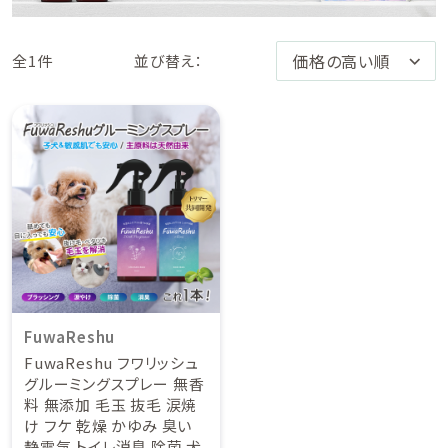
全1件
並び替え：
FuwaReshu
FuwaReshu フワリッシュ
グルーミングスプレー 無香
料 無添加 毛玉 抜毛 涙焼
け フケ 乾燥 かゆみ 臭い
静電気 トイレ消臭 除菌 犬